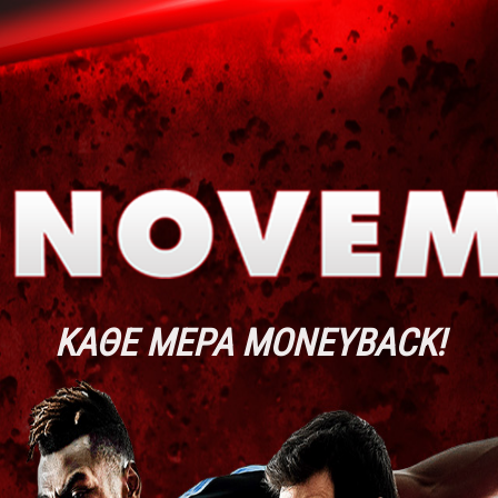
KΆΘΕ ΜΈΡΑ ΜONEYBACK!